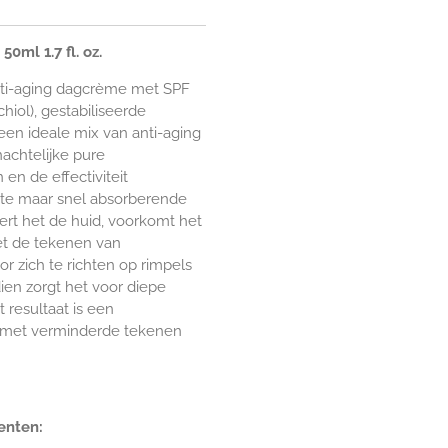
ml 1.7 fl. oz.
ti-aging dagcrème met SPF
chiol), gestabiliseerde
een ideale mix van anti-aging
nachtelijke pure
en de effectiviteit
hte maar snel absorberende
rt het de huid, voorkomt het
et de tekenen van
r zich te richten op rimpels
en zorgt het voor diepe
t resultaat is een
 met verminderde tekenen
enten: