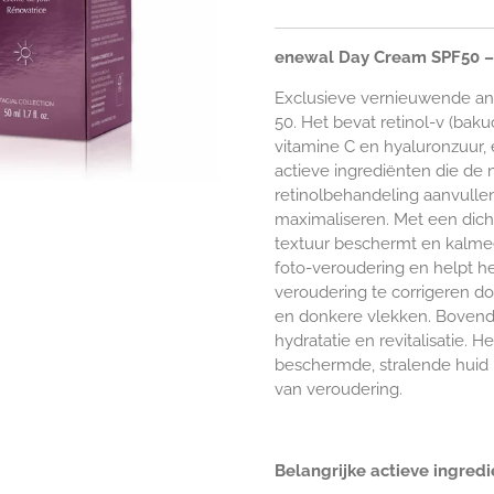
enewal Day Cream SPF50 – 50
Exclusieve vernieuwende an
50. Het bevat retinol-v (baku
vitamine C en hyaluronzuur, 
actieve ingrediënten die de 
retinolbehandeling aanvullen 
maximaliseren. Met een dic
textuur beschermt en kalmee
foto-veroudering en helpt h
veroudering te corrigeren doo
en donkere vlekken. Bovendi
hydratatie en revitalisatie. He
beschermde, stralende huid
van veroudering.
Belangrijke actieve ingredi