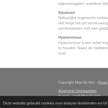
eigenschappen, waardoor het e
Squalaan
Natuurlijke organische verbi
Het helpt het cel vernieuwing
comfortabeler, met een gladd
Hyaluronzuur
Hyaluronzuur is een actief in
te houden. Naast de hydrate
huid.
Copyright Mooi By Kim
-
Privac
Algemene Voorwaarden
© 2021 - 2026 Mooi By Kim
Deze website gebruikt cookies voor analyse-doeleinden en/of h