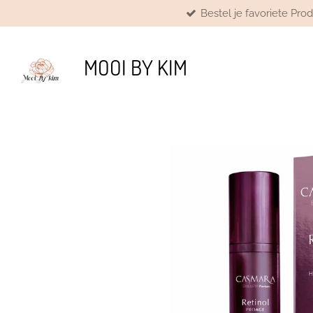
Bestel je favoriete Pro
Ga
direct
naar
de
MOOI BY KIM
hoofdinhoud