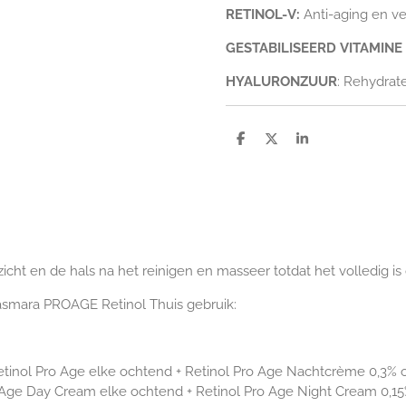
RETINOL-V:
Anti-aging en v
GESTABILISEERD
VITAMINE
HYALURONZUUR
: Rehydrat
D
D
S
e
e
h
l
e
a
e
l
r
n
e
icht en de hals na het reinigen en masseer totdat het volledig 
asmara PROAGE Retinol Thuis gebruik:
inol Pro Age elke ochtend + Retinol Pro Age Nachtcrème 0,3% o
 Age Day Cream elke ochtend + Retinol Pro Age Night Cream 0,15%