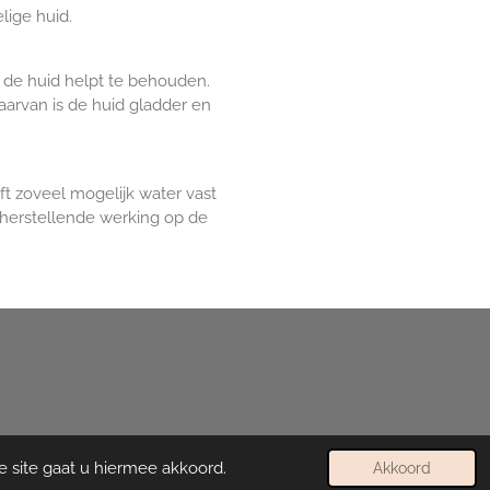
lige huid.
 de huid helpt te behouden.
aarvan is de huid gladder en
ft zoveel mogelijk water vast
herstellende werking op de
e site gaat u hiermee akkoord.
Akkoord