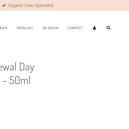
Organic Care Specialist
NGEN
PRIJSLIJST
DE SALON
CONTACT
ewal Day
 – 50ml
d