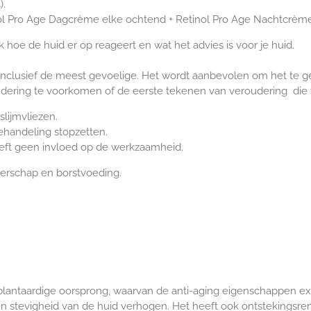
).
ol Pro Age Dagcrème elke ochtend + Retinol Pro Age Nachtcrème
jk hoe de huid er op reageert en wat het advies is voor je huid.
 inclusief de meest gevoelige. Het wordt aanbevolen om het te ge
dering te voorkomen of de eerste tekenen van veroudering die 
lijmvliezen.
behandeling stopzetten.
eft geen invloed op de werkzaamheid.
gerschap en borstvoeding.
 plantaardige oorsprong, waarvan de anti-aging eigenschappen exp
t en stevigheid van de huid verhogen. Het heeft ook ontsteking