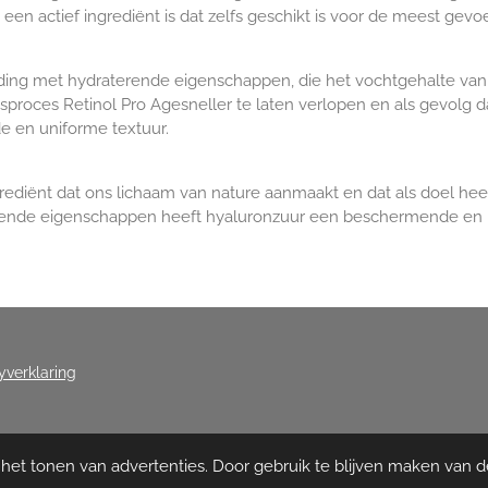
en actief ingrediënt is dat zelfs geschikt is voor de meest gevoe
nding met hydraterende eigenschappen, die het vochtgehalte van
sproces Retinol Pro Agesneller te laten verlopen en als gevolg d
e en uniforme textuur.
grediënt dat ons lichaam van nature aanmaakt en dat als doel hee
rende eigenschappen heeft hyaluronzuur een beschermende en 
yverklaring
et tonen van advertenties. Door gebruik te blijven maken van d