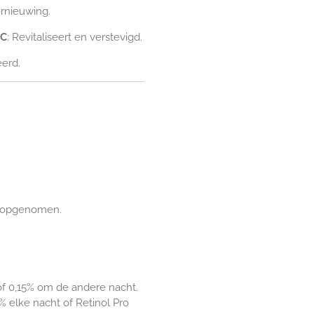
ernieuwing.
 C
: Revitaliseert en verstevigd.
eerd.
is opgenomen.
f 0,15% om de andere nacht.
 elke nacht of Retinol Pro