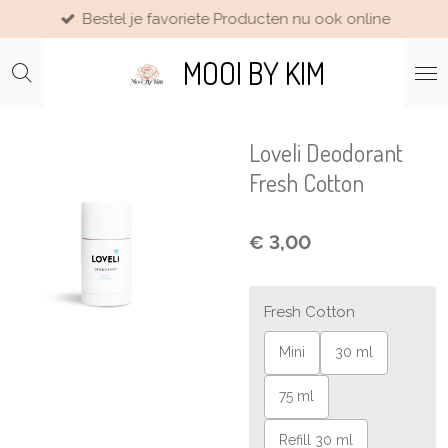
Bestel je favoriete Producten nu ook online
Ga
direct
MOOI BY KIM
naar
de
hoofdinhoud
Loveli Deodorant
Fresh Cotton
€ 3,00
Fresh Cotton
Mini
30 ml
75 ml
Refill 30 ml