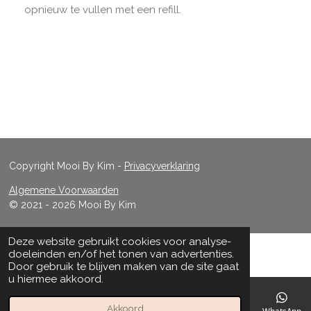
opnieuw te vullen met een refill.
Copyright Mooi By Kim
-
Privacyverklaring
Algemene Voorwaarden
© 2021 - 2026 Mooi By Kim
Deze website gebruikt cookies voor analyse-
doeleinden en/of het tonen van advertenties.
Door gebruik te blijven maken van de site gaat
u hiermee akkoord.
Akkoord
E-mailadres
Telefoonnummer
Kaart
Facebook
WhatsApp