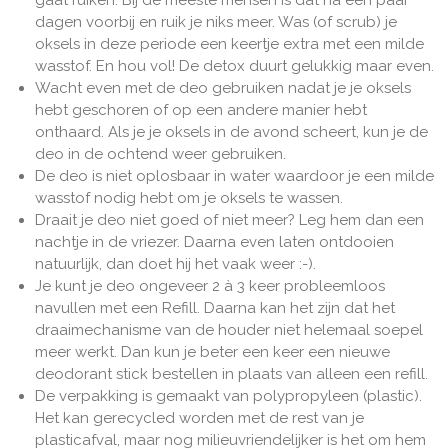
dagen voorbij en ruik je niks meer. Was (of scrub) je
oksels in deze periode een keertje extra met een milde
wasstof. En hou vol! De detox duurt gelukkig maar even.
Wacht even met de deo gebruiken nadat je je oksels
hebt geschoren of op een andere manier hebt
onthaard. Als je je oksels in de avond scheert, kun je de
deo in de ochtend weer gebruiken.
De deo is niet oplosbaar in water waardoor je een milde
wasstof nodig hebt om je oksels te wassen.
Draait je deo niet goed of niet meer? Leg hem dan een
nachtje in de vriezer. Daarna even laten ontdooien
natuurlijk, dan doet hij het vaak weer :-).
Je kunt je deo ongeveer 2 à 3 keer probleemloos
navullen met een
Refill
. Daarna kan het zijn dat het
draaimechanisme van de houder niet helemaal soepel
meer werkt. Dan kun je beter een keer een nieuwe
deodorant stick bestellen in plaats van alleen een refill.
De verpakking is gemaakt van polypropyleen (plastic).
Het kan gerecycled worden met de rest van je
plasticafval, maar nog milieuvriendelijker is het om hem