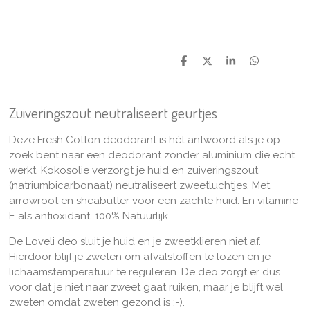
D
D
S
D
e
e
h
e
l
e
a
l
e
l
r
e
n
e
n
Zuiveringszout neutraliseert geurtjes
Deze Fresh Cotton deodorant is hét antwoord als je op
zoek bent naar een deodorant zonder aluminium die echt
werkt. Kokosolie verzorgt je huid en zuiveringszout
(natriumbicarbonaat) neutraliseert zweetluchtjes. Met
arrowroot en sheabutter voor een zachte huid. En vitamine
E als antioxidant. 100% Natuurlijk.
De Loveli deo sluit je huid en je zweetklieren niet af.
Hierdoor blijf je zweten om afvalstoffen te lozen en je
lichaamstemperatuur te reguleren. De deo zorgt er dus
voor dat je niet naar zweet gaat ruiken, maar je blijft wel
zweten omdat zweten gezond is :-).