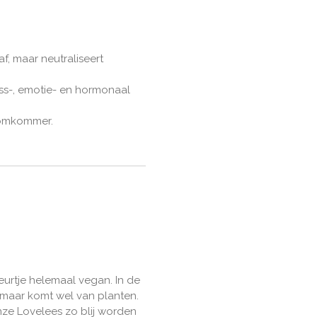
 af, maar neutraliseert
ss-, emotie- en hormonaal
komkommer.
urtje helemaal vegan. In de
 maar komt wel van planten.
onze Lovelees zo blij worden