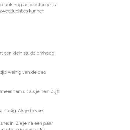
d ook nog antibacterieel is!
 zweetluchtjes kunnen
nt een klein stukje omhoog
ltijd weinig van de deo
meer hem uit als je hem blijft
nodig. Als je te veel
nel in. Zie je na een paar
en of kun je hem extra