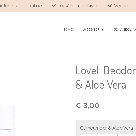
ducten nu ook online
100% Natuurzuiver
Vegan
HOME
WEBSHOP
BEHANDELIN
Loveli Deodo
& Aloe Vera
€ 3,00
Cumcumber & Aloe Vera