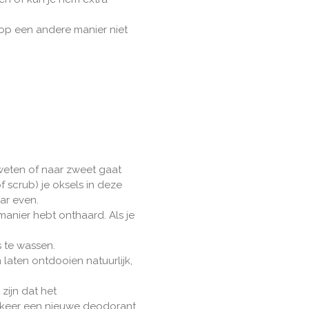
id op een andere manier niet
 zweten of naar zweet gaat
f scrub) je oksels in deze
aar even.
anier hebt onthaard. Als je
 te wassen.
laten ontdooien natuurlijk,
zijn dat het
 keer een nieuwe deodorant