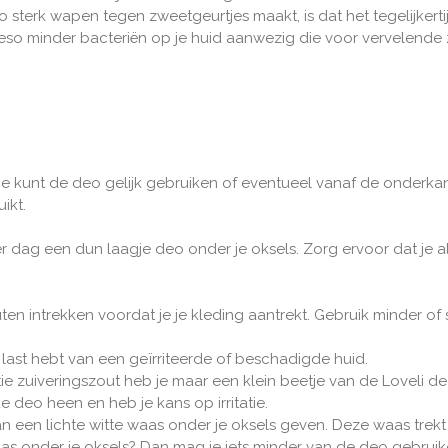
sterk wapen tegen zweetgeurtjes maakt, is dat het tegelijkertij
ieso minder bacteriën op je huid aanwezig die voor vervelende
Je kunt de deo gelijk gebruiken of eventueel vanaf de onderka
ikt.
er dag een dun laagje deo onder je oksels. Zorg ervoor dat je a
en intrekken voordat je je kleding aantrekt. Gebruik minder of s
e last hebt van een geïrriteerde of beschadigde huid.
 zuiveringszout heb je maar een klein beetje van de Loveli deo 
e deo heen en heb je kans op irritatie.
n een lichte witte waas onder je oksels geven. Deze waas trekt s
as onder je oksels? Dan mag je iets minder van de deo gebruik