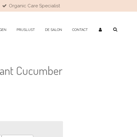
Organic Care Specialist
GEN
PRIJSLIJST
DE SALON
CONTACT
rant Cucumber