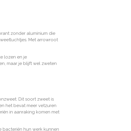
rant zonder aluminium die
zweetluchtjes. Met arrowroot
te lozen en je
n, maar je blijft wel zweten
nzweet. Dit soort zweet is
 en het bevat meer vetzuren
eriën in aanraking komen met
de bacteriën hun werk kunnen