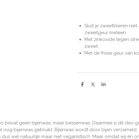
Sluit je zweetklieren niet
zweetgeur meteen.
Met zinkoxide tegen stre
zweet.
Met de frisse geur van 
D
D
S
e
e
h
l
e
a
e
l
r
n
e
 bevat geen bijenwas, maar bessenwas. Daarmee is dit deo ge
l nog bijenwas gebruikt. Bijenwas wordt door bijen verzameld,
s dus wel natuurlijk maar niet veganistisch. Maar omdat wij én 