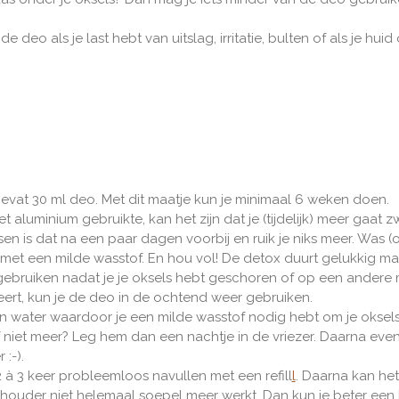
e deo als je last hebt van uitslag, irritatie, bulten of als je hu
evat 30 ml deo. Met dit maatje kun je minimaal 6 weken doen.
t aluminium gebruikte, kan het zijn dat je (tijdelijk) meer gaat
en is dat na een paar dagen voorbij en ruik je niks meer. Was (o
 met een milde wasstof. En hou vol! De detox duurt gelukkig m
bruiken nadat je je oksels hebt geschoren of op een andere m
eert, kun je de deo in de ochtend weer gebruiken.
in water waardoor je een milde wasstof nodig hebt om je oksels
f niet meer? Leg hem dan een nachtje in de vriezer. Daarna even 
:-).
2 à 3 keer probleemloos navullen met een
refill
l
. Daarna kan het 
ouder niet helemaal soepel meer werkt. Dan kun je beter een