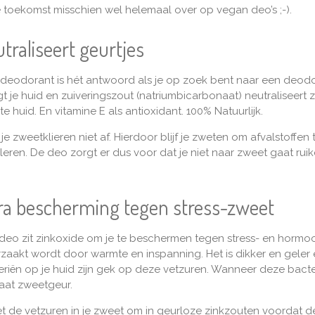
 toekomst misschien wel helemaal over op vegan deo’s ;-).
traliseert geurtjes
eodorant is hét antwoord als je op zoek bent naar een deodo
t je huid en zuiveringszout (natriumbicarbonaat) neutraliseert 
 huid. En vitamine E als antioxidant. 100% Natuurlijk.
 je zweetklieren niet af. Hierdoor blijf je zweten om afvalstoffen 
ren. De deo zorgt er dus voor dat je niet naar zweet gaat ruike
tra bescherming tegen stress-zweet
eo zit zinkoxide om je te beschermen tegen stress- en hormoo
zaakt wordt door warmte en inspanning. Het is dikker en geler
iën op je huid zijn gek op deze vetzuren. Wanneer deze bact
taat zweetgeur.
et de vetzuren in je zweet om in geurloze zinkzouten voordat 