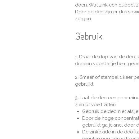
doen. Wat zink een dubbel zo 
Door de deo zijn er dus sow
zorgen.
Gebruik
1. Draai de dop van de deo. 
draaien voordat je hem gebru
2. Smeer of stempel 1 keer p
gebruikt.
3. Laat de deo een paar minut
zien of voelt zitten.
Gebruik de deo niet als j
Door de hoge concentratie
gebruikt ga je snel door d
De zinkoxide in de deo ka
minuten nog een witte wa