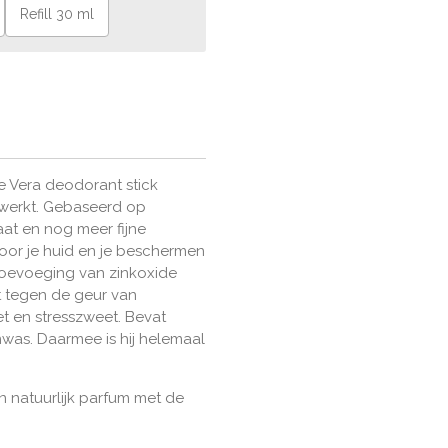
Refill 30 ml
d
e Vera deodorant stick
 werkt. Gebaseerd op
at en nog meer fijne
voor je huid en je beschermen
toevoeging van zinkoxide
 tegen de geur van
 en stresszweet. Bevat
was. Daarmee is hij helemaal
 natuurlijk parfum met de