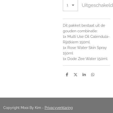
Uitgeschakel
Dit pakket bestaat uit de
gouden combinatie:
1x Multi Use Oil Calendula-
Rijstkiem 150ml
1x Rose Water Skin Spray
150ml
1x Dode Zee Water 150ml
D
D
S
D
e
e
h
e
l
e
a
l
e
l
r
e
n
e
n
Copyright Mooi By Kim
-
Privacyverklaring